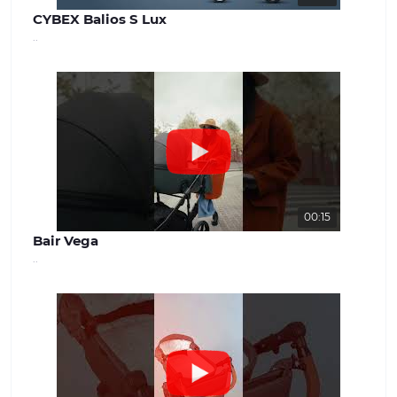
CYBEX Balios S Lux
..
00:15
Bair Vega
..