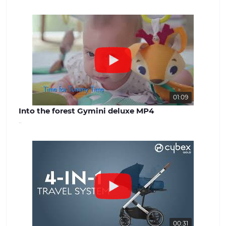
успішної роботи. Наша команда
завжди готова надати якісну
консультацію та вирішити будь-які
питання, що виникають. Наш сайт -
benext.com.ua
01:09
Into the forest Gymini deluxe MP4
..
00:31