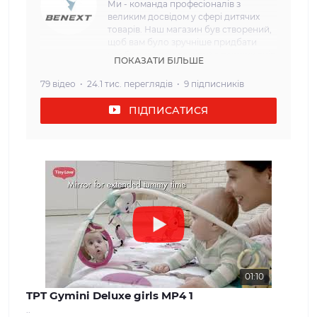
Ми - команда професіоналів з
великим досвідом у сфері дитячих
товарів. Наш магазин був створений,
щоб вам було зручніше придбати
необхідні речі для дітей з перших днів
ПОКАЗАТИ БІЛЬШЕ
життя. Наша мета: Ми прагнемо
забезпечити наших клієнтів
79 відео
24.1 тис. переглядів
9 підписників
найвищою якістю та безпекою
дитячих товарів. Кожен товар, який
ПІДПИСАТИСЯ
ми пропонуємо, проходить сувору
перевірку і відповідає всім вимогам
щодо безпеки та надійності. Наш
асортимент: У нашому інтернет-
магазині ви знайдете широкий вибір
дитячих товарів, які задовольнять
потреби дітей різного віку. Від
комфортних та затишних колясок і
автокрісел до взуття та одягу для
дітей різного віку. Ми прагнемо
забезпечити нашим клієнтам
максимальний вибір і можливість
знайти все, що необхідно для
01:10
молодої сім'ї. Наші цінності: Ми
TPT Gymini Deluxe girls MP4 1
вважаємо, що довіра і задоволення
..
наших клієнтів - найважливіше для