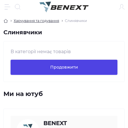
Харчування та годування
Слинявчики
Слинявчики
В категорії немає товарів
Продовжити
Ми на ютуб
BENEXT