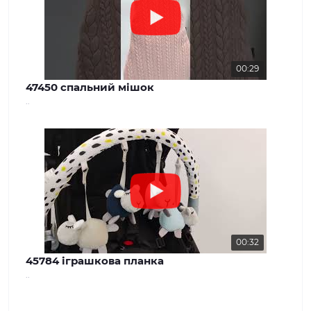
00:29
47450 спальний мішок
..
00:32
45784 іграшкова планка
..