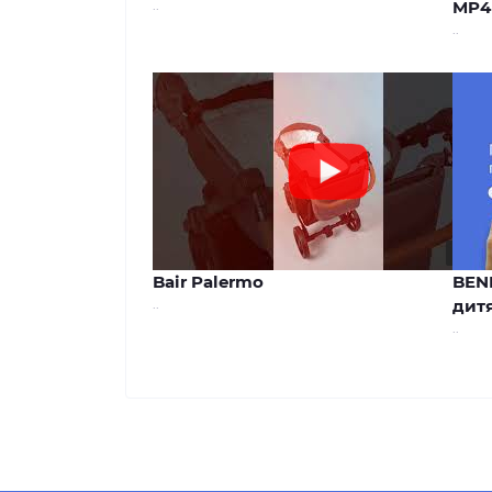
..
MP4
..
00:44
Bair Palermo
BEN
..
дитя
..