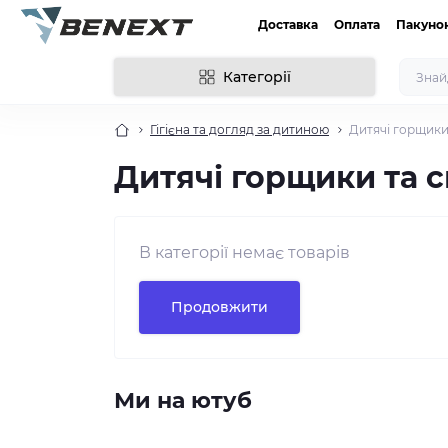
Доставка
Оплата
Пакуно
Категорії
Гігієна та догляд за дитиною
Дитячі горщики
Дитячі горщики та 
В категорії немає товарів
Продовжити
Ми на ютуб