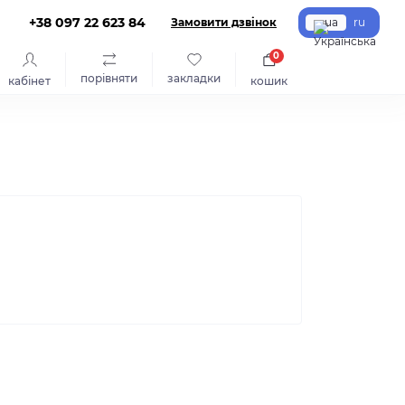
+38 097 22 623 84
Замовити дзвінок
ua
ru
0
порівняти
закладки
кабінет
кошик