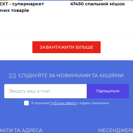
EXT - супермаркет
47450 спальний мішок
чих товарів
..
ЗАВАНТАЖИТИ БІЛЬШЕ
СЛІДКУЙТЕ ЗА НОВИНКАМИ ТА АКЦІЯМИ:
Підпишіться
Я прочитав
Публічна оферта
і згоден з вимогами
АКТИ ТА АДРЕСА
МЕСЕНДЖЕР