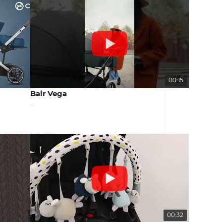
00:31
00:15
Bair Vega
..
00:29
00:32