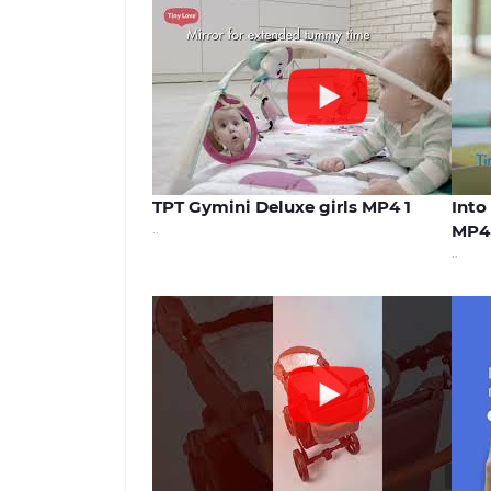
01:10
TPT Gymini Deluxe girls MP4 1
Into
..
MP4
..
00:44