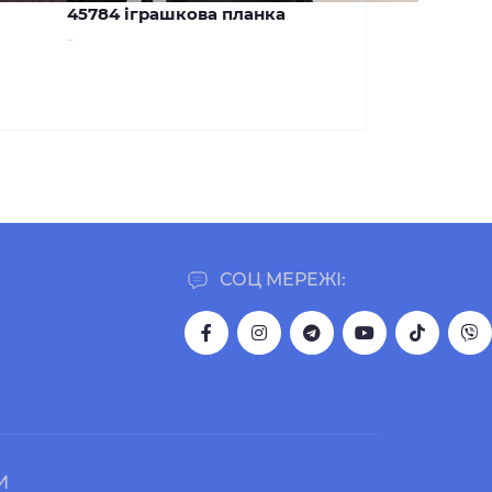
45784 іграшкова планка
..
СОЦ МЕРЕЖІ:
И