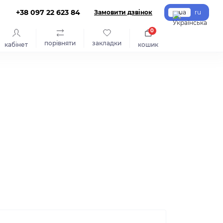
+38 097 22 623 84
Замовити дзвінок
ua
ru
0
порівняти
закладки
кабінет
кошик