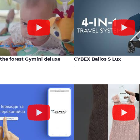
01:09
 the forest Gymini deluxe
CYBEX Balios S Lux
..
00:17