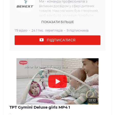
Ми - команда професіоналів з
великим досвідом у сфері дитячих
товарів. Наш магазин був створений,
щоб вам було зручніше придбати
необхідні речі для дітей з перших днів
ПОКАЗАТИ БІЛЬШЕ
життя. Наша мета: Ми прагнемо
забезпечити наших клієнтів
79 відео
24.1 тис. переглядів
9 підписників
найвищою якістю та безпекою
дитячих товарів. Кожен товар, який
ПІДПИСАТИСЯ
ми пропонуємо, проходить сувору
перевірку і відповідає всім вимогам
щодо безпеки та надійності. Наш
асортимент: У нашому інтернет-
магазині ви знайдете широкий вибір
дитячих товарів, які задовольнять
потреби дітей різного віку. Від
комфортних та затишних колясок і
автокрісел до взуття та одягу для
дітей різного віку. Ми прагнемо
забезпечити нашим клієнтам
максимальний вибір і можливість
знайти все, що необхідно для
01:10
молодої сім'ї. Наші цінності: Ми
TPT Gymini Deluxe girls MP4 1
вважаємо, що довіра і задоволення
..
наших клієнтів - найважливіше для