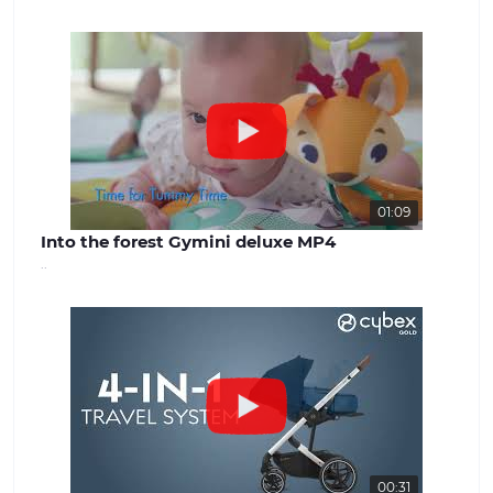
успішної роботи. Наша команда
завжди готова надати якісну
консультацію та вирішити будь-які
питання, що виникають. Наш сайт -
benext.com.ua
01:09
Into the forest Gymini deluxe MP4
..
00:31