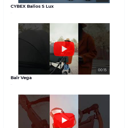
CYBEX Balios S Lux
..
00:15
Bair Vega
..