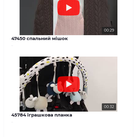
00:29
47450 спальний мішок
..
00:32
45784 іграшкова планка
..