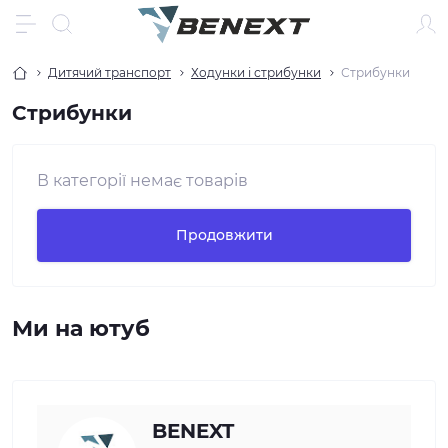
Дитячий транспорт
Ходунки і стрибунки
Стрибунки
Стрибунки
В категорії немає товарів
Продовжити
Ми на ютуб
BENEXT