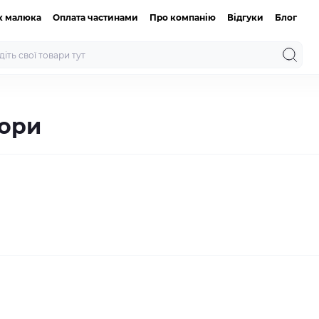
к малюка
Оплата частинами
Про компанію
Відгуки
Блог
бори