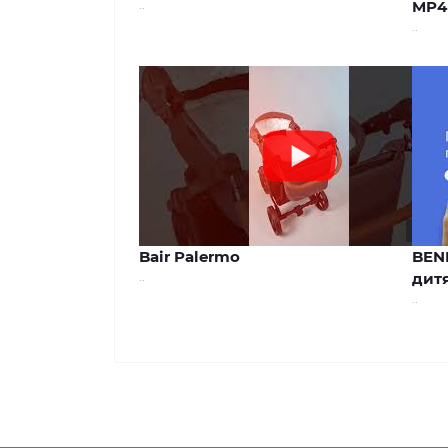
..
MP4
..
00:44
Bair Palermo
BEN
..
дитя
..