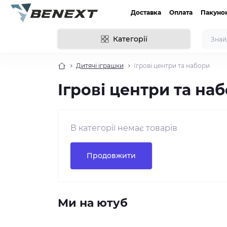
Доставка
Оплата
Пакуно
Категорії
Дитячі іграшки
Ігрові центри та набори
Ігрові центри та на
В категорії немає товарів
Продовжити
Ми на ютуб