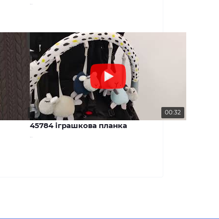
..
00:29
00:32
45784 іграшкова планка
..