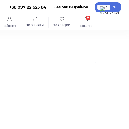
+38 097 22 623 84
Замовити дзвінок
ua
ru
0
порівняти
закладки
кабінет
кошик