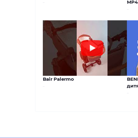
..
MP4
..
00:44
Bair Palermo
BEN
..
дитя
..