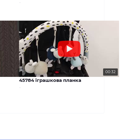
..
00:29
00:32
45784 іграшкова планка
..