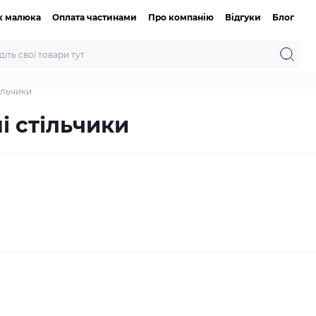
к малюка
Оплата частинами
Про компанію
Відгуки
Блог
ільчики
і стільчики