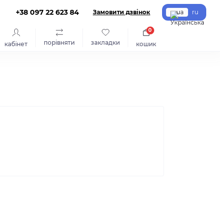
+38 097 22 623 84
Замовити дзвінок
ua
ru
0
порівняти
закладки
кабінет
кошик