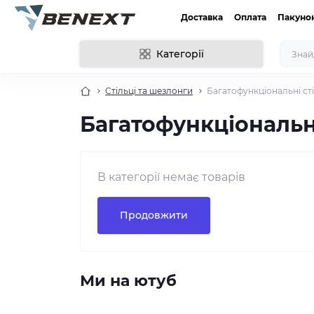
Доставка
Оплата
Пакуно
Категорії
Стільці та шезлонги
Багатофункціональні ст
Багатофункціональн
В категорії немає товарів
Продовжити
Ми на ютуб