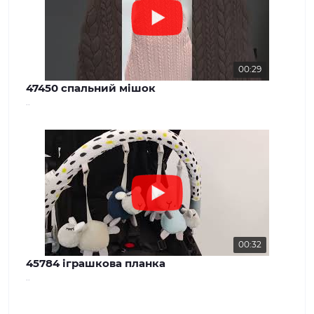
00:29
47450 спальний мішок
..
00:32
45784 іграшкова планка
..