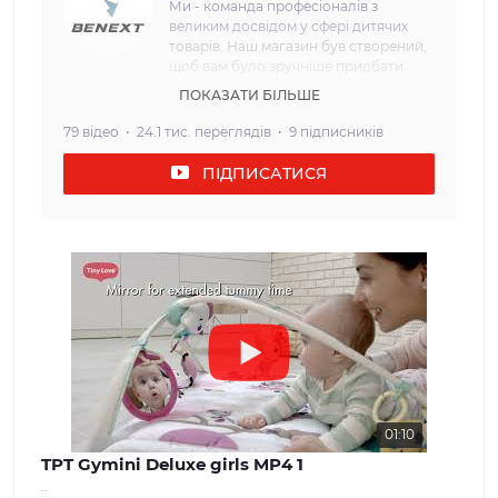
Ми - команда професіоналів з
великим досвідом у сфері дитячих
товарів. Наш магазин був створений,
щоб вам було зручніше придбати
необхідні речі для дітей з перших днів
ПОКАЗАТИ БІЛЬШЕ
життя. Наша мета: Ми прагнемо
забезпечити наших клієнтів
79 відео
24.1 тис. переглядів
9 підписників
найвищою якістю та безпекою
дитячих товарів. Кожен товар, який
ПІДПИСАТИСЯ
ми пропонуємо, проходить сувору
перевірку і відповідає всім вимогам
щодо безпеки та надійності. Наш
асортимент: У нашому інтернет-
магазині ви знайдете широкий вибір
дитячих товарів, які задовольнять
потреби дітей різного віку. Від
комфортних та затишних колясок і
автокрісел до взуття та одягу для
дітей різного віку. Ми прагнемо
забезпечити нашим клієнтам
максимальний вибір і можливість
знайти все, що необхідно для
01:10
молодої сім'ї. Наші цінності: Ми
TPT Gymini Deluxe girls MP4 1
вважаємо, що довіра і задоволення
..
наших клієнтів - найважливіше для