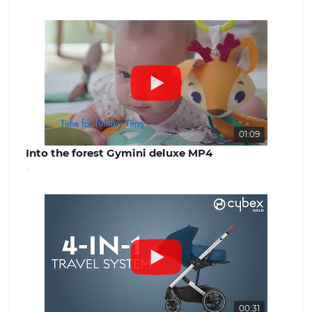
успішної роботи. Наша команда
завжди готова надати якісну
консультацію та вирішити будь-які
питання, що виникають. Наш сайт -
benext.com.ua
01:09
Into the forest Gymini deluxe MP4
..
00:31