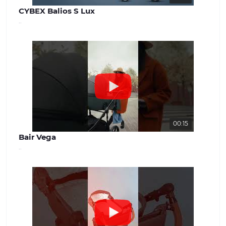
CYBEX Balios S Lux
..
00:15
Bair Vega
..