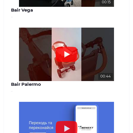
00:15
Bair Vega
..
00:44
Bair Palermo
..