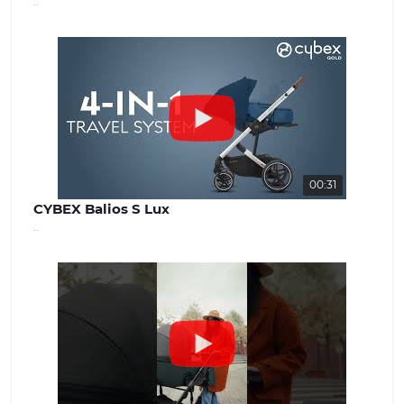
..
00:31
CYBEX Balios S Lux
..