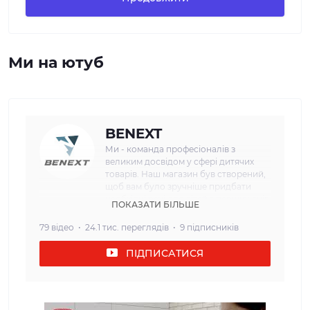
Ми на ютуб
BENEXT
Ми - команда професіоналів з
великим досвідом у сфері дитячих
товарів. Наш магазин був створений,
щоб вам було зручніше придбати
необхідні речі для дітей з перших днів
ПОКАЗАТИ БІЛЬШЕ
життя. Наша мета: Ми прагнемо
забезпечити наших клієнтів
79 відео
24.1 тис. переглядів
9 підписників
найвищою якістю та безпекою
дитячих товарів. Кожен товар, який
ПІДПИСАТИСЯ
ми пропонуємо, проходить сувору
перевірку і відповідає всім вимогам
щодо безпеки та надійності. Наш
асортимент: У нашому інтернет-