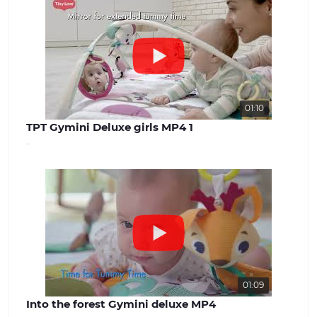
магазині ви знайдете широкий вибір
дитячих товарів, які задовольнять
потреби дітей різного віку. Від
комфортних та затишних колясок і
автокрісел до взуття та одягу для
дітей різного віку. Ми прагнемо
забезпечити нашим клієнтам
максимальний вибір і можливість
знайти все, що необхідно для
01:10
молодої сім'ї. Наші цінності: Ми
TPT Gymini Deluxe girls MP4 1
вважаємо, що довіра і задоволення
..
наших клієнтів - найважливіше для
успішної роботи. Наша команда
завжди готова надати якісну
консультацію та вирішити будь-які
питання, що виникають. Наш сайт -
benext.com.ua
01:09
Into the forest Gymini deluxe MP4