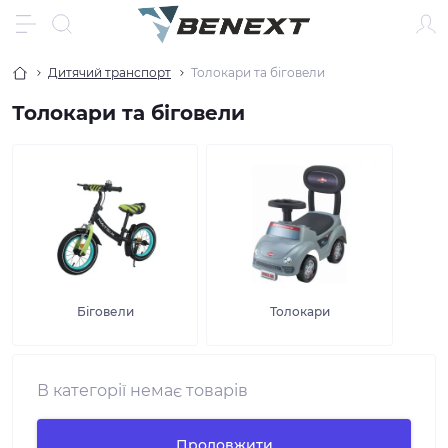
Дитячий транспорт
Толокари та біговели
Толокари та біговели
Біговели
Толокари
В категорії немає товарів
Продовжити