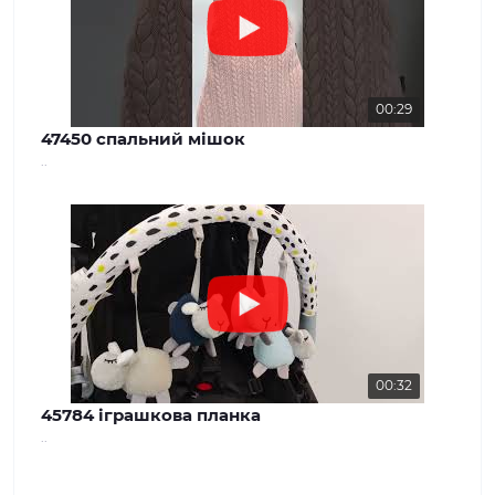
00:29
47450 спальний мішок
..
00:32
45784 іграшкова планка
..