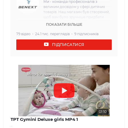
Ми - команда професіоналів з
великим досвідом у сфері дитячих
товарів. Наш магазин був створений,
щоб вам було зручніше придбати
необхідні речі для дітей з перших днів
ПОКАЗАТИ БІЛЬШЕ
життя. Наша мета: Ми прагнемо
забезпечити наших клієнтів
79 відео
24.1 тис. переглядів
9 підписників
найвищою якістю та безпекою
дитячих товарів. Кожен товар, який
ПІДПИСАТИСЯ
ми пропонуємо, проходить сувору
перевірку і відповідає всім вимогам
щодо безпеки та надійності. Наш
асортимент: У нашому інтернет-
магазині ви знайдете широкий вибір
дитячих товарів, які задовольнять
потреби дітей різного віку. Від
комфортних та затишних колясок і
автокрісел до взуття та одягу для
дітей різного віку. Ми прагнемо
забезпечити нашим клієнтам
максимальний вибір і можливість
знайти все, що необхідно для
01:10
молодої сім'ї. Наші цінності: Ми
TPT Gymini Deluxe girls MP4 1
вважаємо, що довіра і задоволення
..
наших клієнтів - найважливіше для