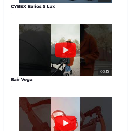
CYBEX Balios S Lux
..
00:15
Bair Vega
..