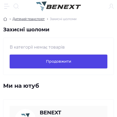
Дитячий транспорт
Захисні шоломи
Захисні шоломи
В категорії немає товарів
Продовжити
Ми на ютуб
BENEXT