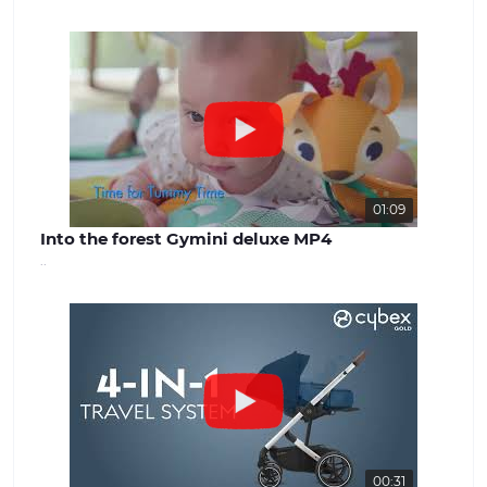
успішної роботи. Наша команда
завжди готова надати якісну
консультацію та вирішити будь-які
питання, що виникають. Наш сайт -
benext.com.ua
01:09
Into the forest Gymini deluxe MP4
..
00:31