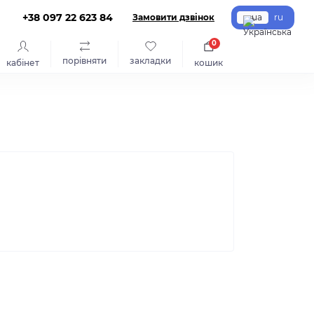
+38 097 22 623 84
Замовити дзвінок
ua
ru
0
порівняти
закладки
кабінет
кошик