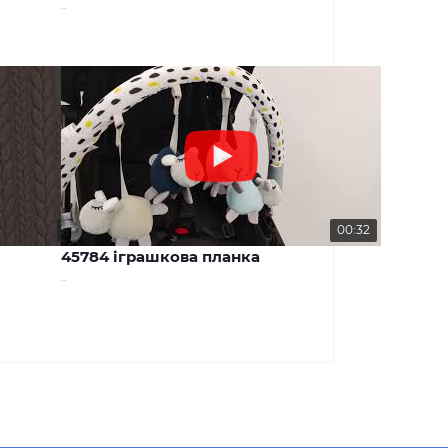
..
00:29
00:32
45784 іграшкова планка
..