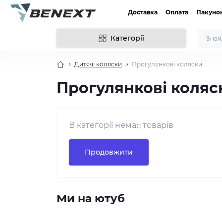
Доставка
Оплата
Пакуно
Категорії
Дитячі коляски
Прогулянкові коляски
Прогулянкові коляс
В категорії немає товарів
Продовжити
Ми на ютуб