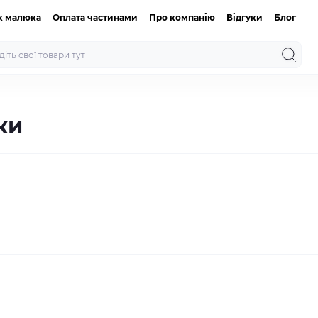
к малюка
Оплата частинами
Про компанію
Відгуки
Блог
ки