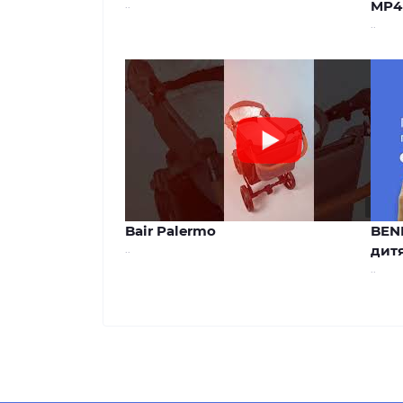
..
MP4
..
00:44
Bair Palermo
BEN
..
дитя
..