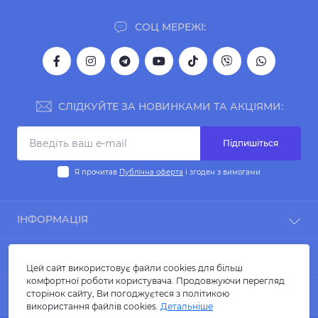
СОЦ МЕРЕЖІ:
СЛІДКУЙТЕ ЗА НОВИНКАМИ ТА АКЦІЯМИ:
Підпишіться
Я прочитав
Публічна оферта
і згоден з вимогами
ІНФОРМАЦІЯ
Блог
КОНТАКТИ ТА АДРЕСА
Політика конфіденційності
Цей сайт використовує файли cookies для більш
Публічна оферта
комфортної роботи користувача. Продовжуючи перегляд
benextshoping@gmail.com
сторінок сайту, Ви погоджуєтеся з політикою
МЕСЕНДЖЕРИ
Контакти
використання файлів cookies.
Детальніше
ФОП Лесик Вікторія Олегівна
FAQ