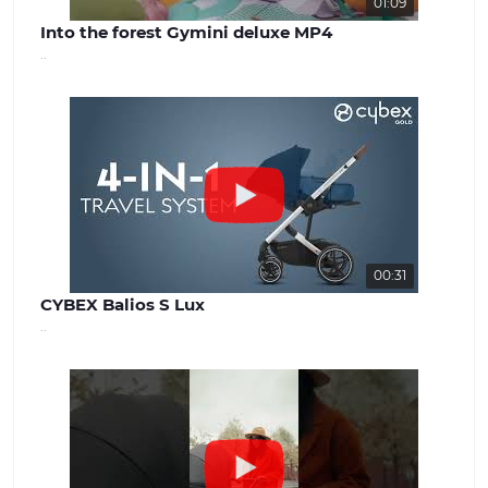
01:09
Into the forest Gymini deluxe MP4
..
00:31
CYBEX Balios S Lux
..