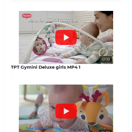
щодо безпеки та надійності. Наш
асортимент: У нашому інтернет-
магазині ви знайдете широкий вибір
дитячих товарів, які задовольнять
потреби дітей різного віку. Від
комфортних та затишних колясок і
автокрісел до взуття та одягу для
дітей різного віку. Ми прагнемо
забезпечити нашим клієнтам
максимальний вибір і можливість
знайти все, що необхідно для
01:10
молодої сім'ї. Наші цінності: Ми
TPT Gymini Deluxe girls MP4 1
вважаємо, що довіра і задоволення
..
наших клієнтів - найважливіше для
успішної роботи. Наша команда
завжди готова надати якісну
консультацію та вирішити будь-які
питання, що виникають. Наш сайт -
benext.com.ua