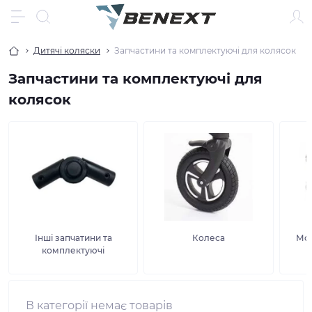
Дитячі коляски
Запчастини та комплектуючі для колясок
Запчастини та комплектуючі для
колясок
Інші запчатини та
Колеса
Мод
комплектуючі
В категорії немає товарів