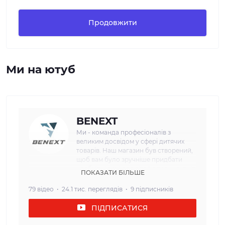
Продовжити
Ми на ютуб
BENEXT
Ми - команда професіоналів з
великим досвідом у сфері дитячих
товарів. Наш магазин був створений,
щоб вам було зручніше придбати
необхідні речі для дітей з перших днів
ПОКАЗАТИ БІЛЬШЕ
життя. Наша мета: Ми прагнемо
забезпечити наших клієнтів
79 відео
24.1 тис. переглядів
9 підписників
найвищою якістю та безпекою
дитячих товарів. Кожен товар, який
ПІДПИСАТИСЯ
ми пропонуємо, проходить сувору
перевірку і відповідає всім вимогам