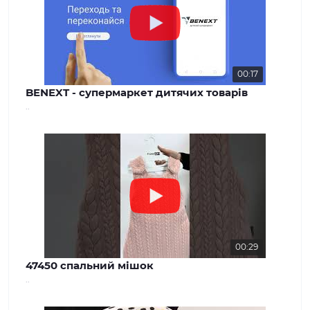
00:17
BENEXT - супермаркет дитячих товарів
..
00:29
47450 спальний мішок
..