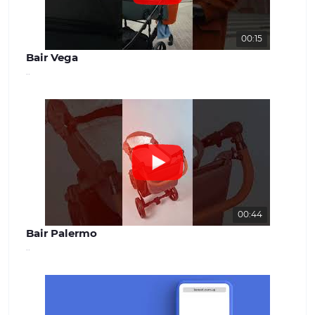
00:15
Bair Vega
..
00:44
Bair Palermo
..