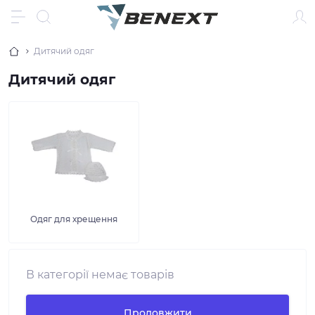
Дитячий одяг
Дитячий одяг
Одяг для хрещення
В категорії немає товарів
Продовжити