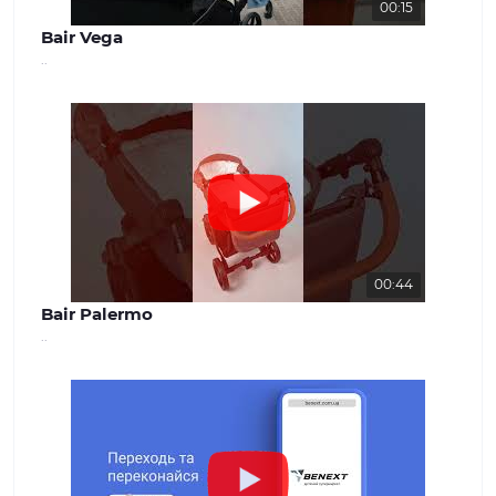
00:15
Bair Vega
..
00:44
Bair Palermo
..