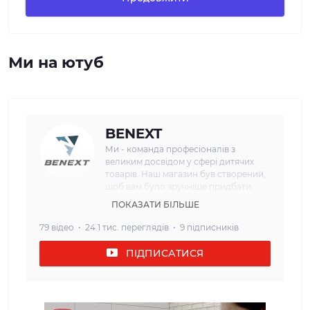
Ми на ютуб
BENEXT
Ми - команда професіоналів з
великим досвідом у сфері дитячих
товарів. Наш магазин був створений,
щоб вам було зручніше придбати
необхідні речі для дітей з перших днів
ПОКАЗАТИ БІЛЬШЕ
життя. Наша мета: Ми прагнемо
забезпечити наших клієнтів
79 відео
24.1 тис. переглядів
9 підписників
найвищою якістю та безпекою
дитячих товарів. Кожен товар, який
ПІДПИСАТИСЯ
ми пропонуємо, проходить сувору
перевірку і відповідає всім вимогам
щодо безпеки та надійності. Наш
асортимент: У нашому інтернет-