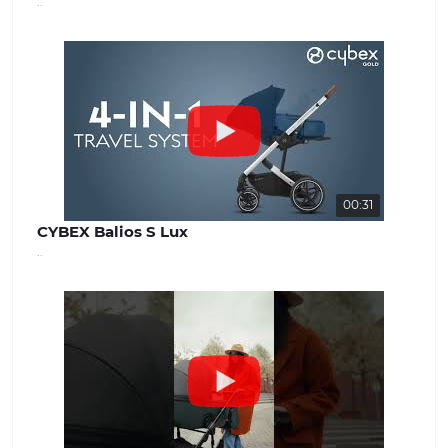
..
00:31
CYBEX Balios S Lux
..