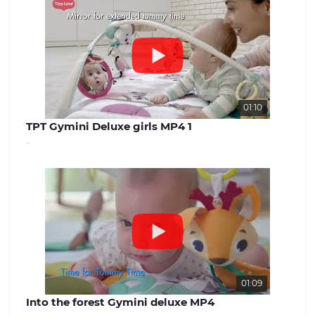
магазині ви знайдете широкий вибір
дитячих товарів, які задовольнять
потреби дітей різного віку. Від
комфортних та затишних колясок і
автокрісел до взуття та одягу для
дітей різного віку. Ми прагнемо
забезпечити нашим клієнтам
максимальний вибір і можливість
знайти все, що необхідно для
01:10
молодої сім'ї. Наші цінності: Ми
TPT Gymini Deluxe girls MP4 1
вважаємо, що довіра і задоволення
..
наших клієнтів - найважливіше для
успішної роботи. Наша команда
завжди готова надати якісну
консультацію та вирішити будь-які
питання, що виникають. Наш сайт -
benext.com.ua
01:09
Into the forest Gymini deluxe MP4