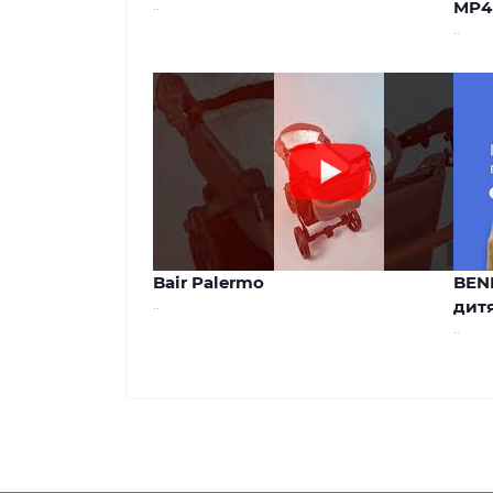
..
MP4
..
00:44
Bair Palermo
BEN
..
дитя
..