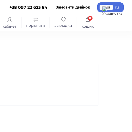
+38 097 22 623 84
Замовити дзвінок
ua
ru
0
порівняти
закладки
кабінет
кошик