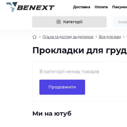
Доставка
Оплата
Пакуно
Категорії
Гігієна та догляд за дитиною
Все для мам
Прокладки для гру
В категорії немає товарів
Продовжити
Ми на ютуб