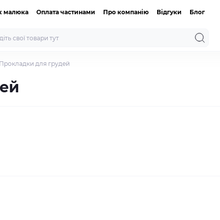
к малюка
Оплата частинами
Про компанію
Відгуки
Блог
Прокладки для грудей
дей