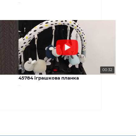
..
00:29
00:32
45784 іграшкова планка
..