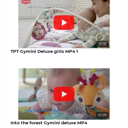
магазині ви знайдете широкий вибір
дитячих товарів, які задовольнять
потреби дітей різного віку. Від
комфортних та затишних колясок і
автокрісел до взуття та одягу для
дітей різного віку. Ми прагнемо
забезпечити нашим клієнтам
максимальний вибір і можливість
знайти все, що необхідно для
01:10
молодої сім'ї. Наші цінності: Ми
TPT Gymini Deluxe girls MP4 1
вважаємо, що довіра і задоволення
..
наших клієнтів - найважливіше для
успішної роботи. Наша команда
завжди готова надати якісну
консультацію та вирішити будь-які
питання, що виникають. Наш сайт -
benext.com.ua
01:09
Into the forest Gymini deluxe MP4