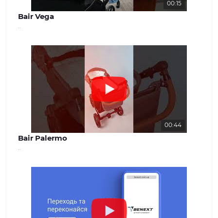
00:15
Bair Vega
..
00:44
Bair Palermo
..