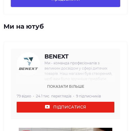
Ми на ютуб
BENEXT
Ми - команда професіоналів з
великим досвідом у сфері дитячих
товарів. Наш магазин був створений,
щоб вам було зручніше придбати
необхідні речі для дітей з перших днів
ПОКАЗАТИ БІЛЬШЕ
життя. Наша мета: Ми прагнемо
забезпечити наших клієнтів
79 відео
24.1 тис. переглядів
9 підписників
найвищою якістю та безпекою
дитячих товарів. Кожен товар, який
ПІДПИСАТИСЯ
ми пропонуємо, проходить сувору
перевірку і відповідає всім вимогам
щодо безпеки та надійності. Наш
асортимент: У нашому інтернет-