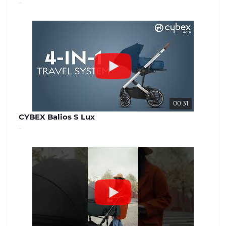
..
00:31
CYBEX Balios S Lux
..