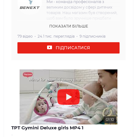
Ми - команда професіоналів з
великим досвідом у сфері дитячих
товарів. Наш магазин був створений,
щоб вам було зручніше придбати
необхідні речі для дітей з перших днів
ПОКАЗАТИ БІЛЬШЕ
життя. Наша мета: Ми прагнемо
забезпечити наших клієнтів
79 відео
24.1 тис. переглядів
9 підписників
найвищою якістю та безпекою
дитячих товарів. Кожен товар, який
ПІДПИСАТИСЯ
ми пропонуємо, проходить сувору
перевірку і відповідає всім вимогам
щодо безпеки та надійності. Наш
асортимент: У нашому інтернет-
магазині ви знайдете широкий вибір
дитячих товарів, які задовольнять
потреби дітей різного віку. Від
комфортних та затишних колясок і
автокрісел до взуття та одягу для
дітей різного віку. Ми прагнемо
забезпечити нашим клієнтам
максимальний вибір і можливість
знайти все, що необхідно для
01:10
молодої сім'ї. Наші цінності: Ми
TPT Gymini Deluxe girls MP4 1
вважаємо, що довіра і задоволення
..
наших клієнтів - найважливіше для