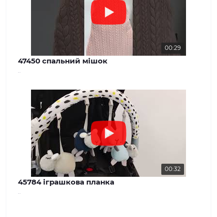
00:29
47450 спальний мішок
..
00:32
45784 іграшкова планка
..