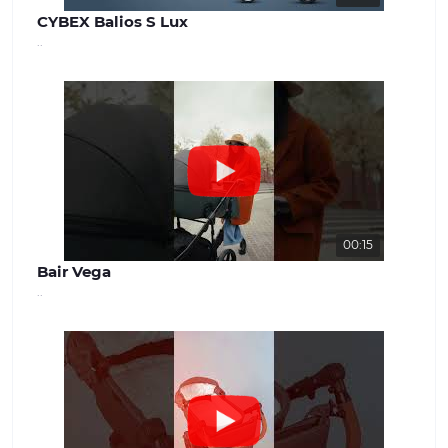
CYBEX Balios S Lux
..
00:15
Bair Vega
..