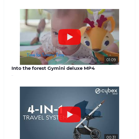
успішної роботи. Наша команда
завжди готова надати якісну
консультацію та вирішити будь-які
питання, що виникають. Наш сайт -
benext.com.ua
01:09
Into the forest Gymini deluxe MP4
..
00:31