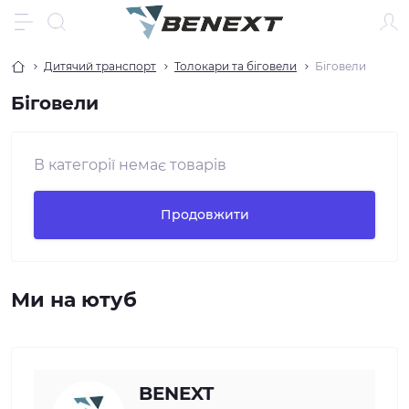
Дитячий транспорт
Толокари та біговели
Біговели
Біговели
В категорії немає товарів
Продовжити
Ми на ютуб
BENEXT