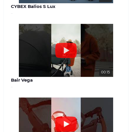
CYBEX Balios S Lux
..
00:15
Bair Vega
..