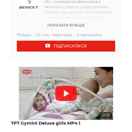
Ми - команда професіоналів з
великим досвідом у сфері дитячих
товарів. Наш магазин був створений,
щоб вам було зручніше придбати
необхідні речі для дітей з перших днів
ПОКАЗАТИ БІЛЬШЕ
життя. Наша мета: Ми прагнемо
забезпечити наших клієнтів
79 відео
24.1 тис. переглядів
9 підписників
найвищою якістю та безпекою
дитячих товарів. Кожен товар, який
ПІДПИСАТИСЯ
ми пропонуємо, проходить сувору
перевірку і відповідає всім вимогам
щодо безпеки та надійності. Наш
асортимент: У нашому інтернет-
магазині ви знайдете широкий вибір
дитячих товарів, які задовольнять
потреби дітей різного віку. Від
комфортних та затишних колясок і
автокрісел до взуття та одягу для
дітей різного віку. Ми прагнемо
забезпечити нашим клієнтам
максимальний вибір і можливість
знайти все, що необхідно для
01:10
молодої сім'ї. Наші цінності: Ми
TPT Gymini Deluxe girls MP4 1
вважаємо, що довіра і задоволення
..
наших клієнтів - найважливіше для