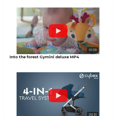
успішної роботи. Наша команда
завжди готова надати якісну
консультацію та вирішити будь-які
питання, що виникають. Наш сайт -
benext.com.ua
01:09
Into the forest Gymini deluxe MP4
..
00:31