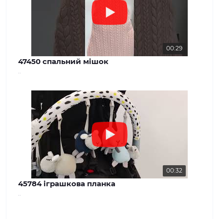
00:29
47450 спальний мішок
..
00:32
45784 іграшкова планка
..