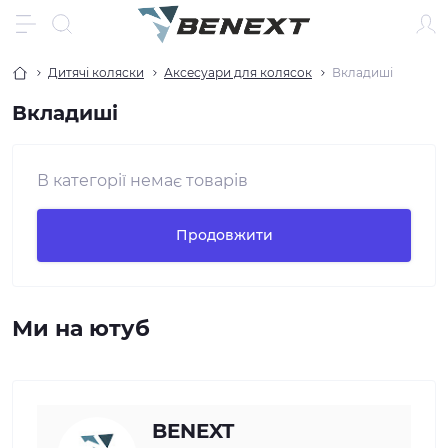
Дитячі коляски
Аксесуари для колясок
Вкладиші
Вкладиші
В категорії немає товарів
Продовжити
Ми на ютуб
BENEXT