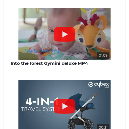
успішної роботи. Наша команда
завжди готова надати якісну
консультацію та вирішити будь-які
питання, що виникають. Наш сайт -
benext.com.ua
01:09
Into the forest Gymini deluxe MP4
..
00:31