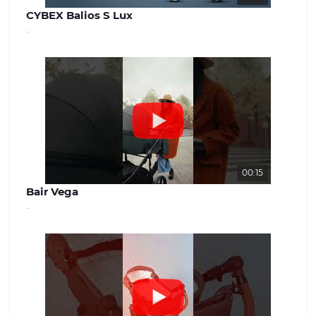
CYBEX Balios S Lux
..
00:15
Bair Vega
..