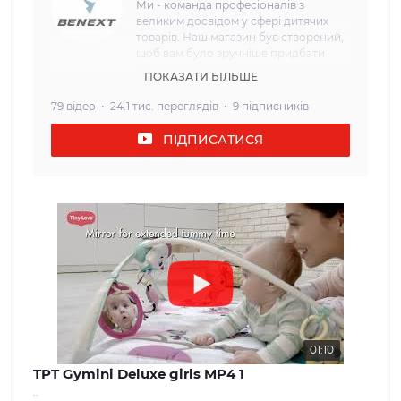
Ми - команда професіоналів з
великим досвідом у сфері дитячих
товарів. Наш магазин був створений,
щоб вам було зручніше придбати
необхідні речі для дітей з перших днів
ПОКАЗАТИ БІЛЬШЕ
життя. Наша мета: Ми прагнемо
забезпечити наших клієнтів
79 відео
24.1 тис. переглядів
9 підписників
найвищою якістю та безпекою
дитячих товарів. Кожен товар, який
ПІДПИСАТИСЯ
ми пропонуємо, проходить сувору
перевірку і відповідає всім вимогам
щодо безпеки та надійності. Наш
асортимент: У нашому інтернет-
магазині ви знайдете широкий вибір
дитячих товарів, які задовольнять
потреби дітей різного віку. Від
комфортних та затишних колясок і
автокрісел до взуття та одягу для
дітей різного віку. Ми прагнемо
забезпечити нашим клієнтам
максимальний вибір і можливість
знайти все, що необхідно для
01:10
молодої сім'ї. Наші цінності: Ми
TPT Gymini Deluxe girls MP4 1
вважаємо, що довіра і задоволення
..
наших клієнтів - найважливіше для