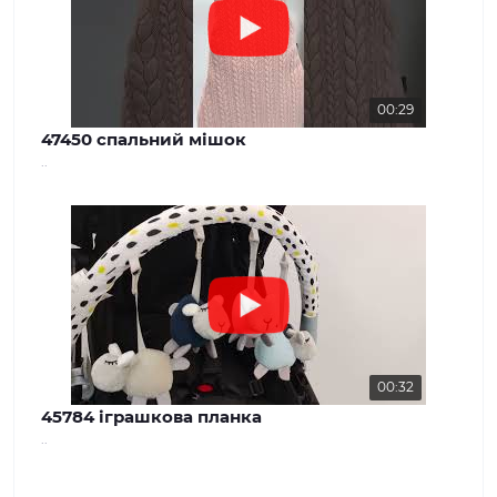
00:29
47450 спальний мішок
..
00:32
45784 іграшкова планка
..