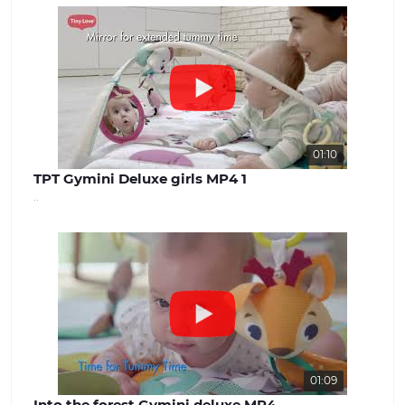
асортимент: У нашому інтернет-
магазині ви знайдете широкий вибір
дитячих товарів, які задовольнять
потреби дітей різного віку. Від
комфортних та затишних колясок і
автокрісел до взуття та одягу для
дітей різного віку. Ми прагнемо
забезпечити нашим клієнтам
максимальний вибір і можливість
знайти все, що необхідно для
01:10
молодої сім'ї. Наші цінності: Ми
TPT Gymini Deluxe girls MP4 1
вважаємо, що довіра і задоволення
..
наших клієнтів - найважливіше для
успішної роботи. Наша команда
завжди готова надати якісну
консультацію та вирішити будь-які
питання, що виникають. Наш сайт -
benext.com.ua
01:09
Into the forest Gymini deluxe MP4