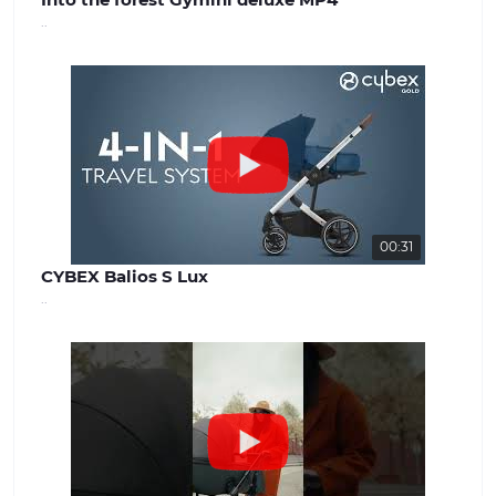
..
00:31
CYBEX Balios S Lux
..