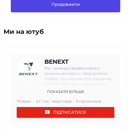
Продовжити
Ми на ютуб
BENEXT
Ми - команда професіоналів з
великим досвідом у сфері дитячих
товарів. Наш магазин був створений,
щоб вам було зручніше придбати
необхідні речі для дітей з перших днів
ПОКАЗАТИ БІЛЬШЕ
життя. Наша мета: Ми прагнемо
забезпечити наших клієнтів
79 відео
24.1 тис. переглядів
9 підписників
найвищою якістю та безпекою
дитячих товарів. Кожен товар, який
ПІДПИСАТИСЯ
ми пропонуємо, проходить сувору
перевірку і відповідає всім вимогам
щодо безпеки та надійності. Наш