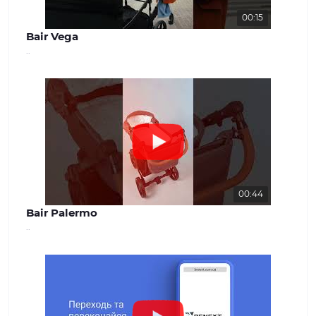
00:15
Bair Vega
..
00:44
Bair Palermo
..