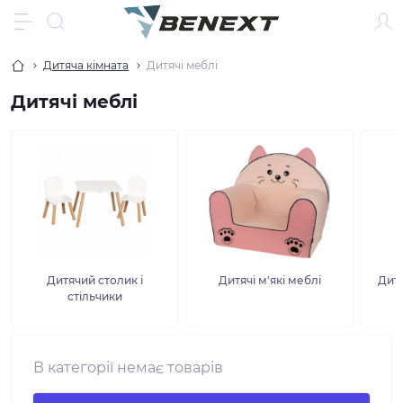
Дитяча кімната
Дитячі меблі
Дитячі меблі
Дитячий столик і
Дитячі м'які меблі
Дитя
стільчики
В категорії немає товарів