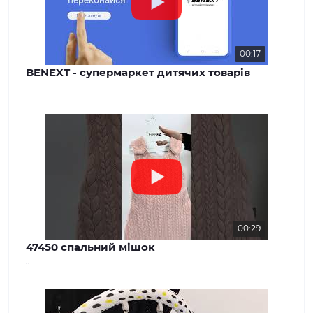
00:17
BENEXT - супермаркет дитячих товарів
..
00:29
47450 спальний мішок
..