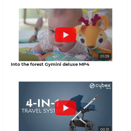
успішної роботи. Наша команда
завжди готова надати якісну
консультацію та вирішити будь-які
питання, що виникають. Наш сайт -
benext.com.ua
01:09
Into the forest Gymini deluxe MP4
..
00:31