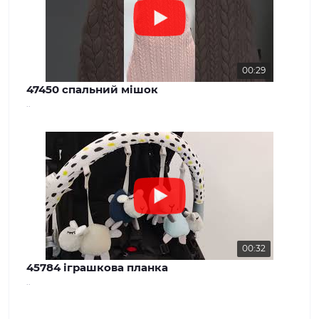
00:29
47450 спальний мішок
..
00:32
45784 іграшкова планка
..