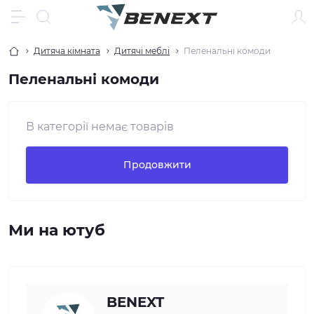
Дитяча кімната
Дитячі меблі
Пеленальні комоди
Пеленальні комоди
В категорії немає товарів
Продовжити
Ми на ютуб
BENEXT