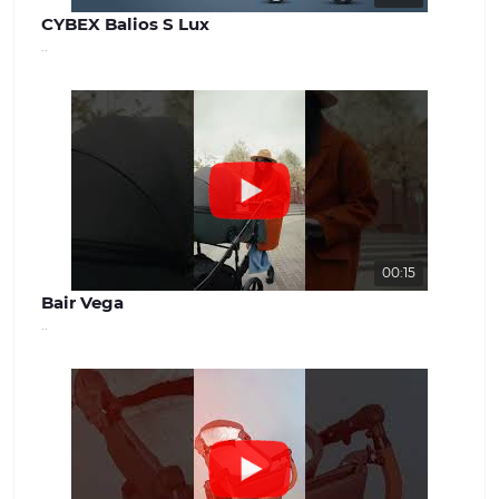
CYBEX Balios S Lux
..
00:15
Bair Vega
..