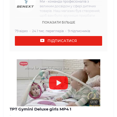
Ми - команда професіоналів з
великим досвідом у сфері дитячих
товарів. Наш магазин був створений,
щоб вам було зручніше придбати
необхідні речі для дітей з перших днів
ПОКАЗАТИ БІЛЬШЕ
життя. Наша мета: Ми прагнемо
забезпечити наших клієнтів
79 відео
24.1 тис. переглядів
9 підписників
найвищою якістю та безпекою
дитячих товарів. Кожен товар, який
ПІДПИСАТИСЯ
ми пропонуємо, проходить сувору
перевірку і відповідає всім вимогам
щодо безпеки та надійності. Наш
асортимент: У нашому інтернет-
магазині ви знайдете широкий вибір
дитячих товарів, які задовольнять
потреби дітей різного віку. Від
комфортних та затишних колясок і
автокрісел до взуття та одягу для
дітей різного віку. Ми прагнемо
забезпечити нашим клієнтам
максимальний вибір і можливість
знайти все, що необхідно для
01:10
молодої сім'ї. Наші цінності: Ми
TPT Gymini Deluxe girls MP4 1
вважаємо, що довіра і задоволення
..
наших клієнтів - найважливіше для