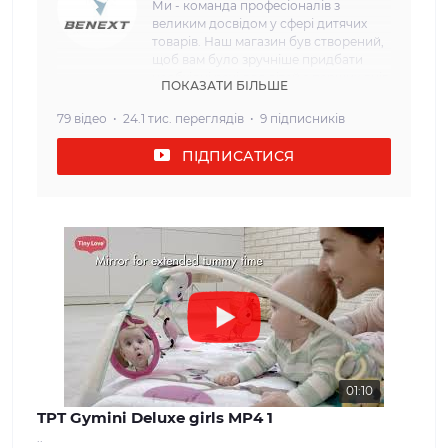
Ми - команда професіоналів з
великим досвідом у сфері дитячих
товарів. Наш магазин був створений,
щоб вам було зручніше придбати
необхідні речі для дітей з перших днів
ПОКАЗАТИ БІЛЬШЕ
життя. Наша мета: Ми прагнемо
забезпечити наших клієнтів
79 відео
24.1 тис. переглядів
9 підписників
найвищою якістю та безпекою
дитячих товарів. Кожен товар, який
ПІДПИСАТИСЯ
ми пропонуємо, проходить сувору
перевірку і відповідає всім вимогам
щодо безпеки та надійності. Наш
асортимент: У нашому інтернет-
магазині ви знайдете широкий вибір
дитячих товарів, які задовольнять
потреби дітей різного віку. Від
комфортних та затишних колясок і
автокрісел до взуття та одягу для
дітей різного віку. Ми прагнемо
забезпечити нашим клієнтам
максимальний вибір і можливість
знайти все, що необхідно для
01:10
молодої сім'ї. Наші цінності: Ми
TPT Gymini Deluxe girls MP4 1
вважаємо, що довіра і задоволення
..
наших клієнтів - найважливіше для