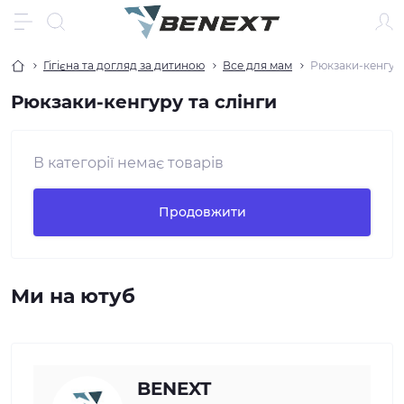
Гігієна та догляд за дитиною
Все для мам
Рюкзаки-кенгуру
Рюкзаки-кенгуру та слінги
В категорії немає товарів
Продовжити
Ми на ютуб
BENEXT