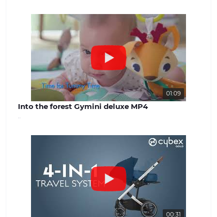
успішної роботи. Наша команда
завжди готова надати якісну
консультацію та вирішити будь-які
питання, що виникають. Наш сайт -
benext.com.ua
01:09
Into the forest Gymini deluxe MP4
..
00:31