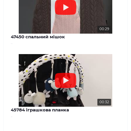
00:29
47450 спальний мішок
..
00:32
45784 іграшкова планка
..