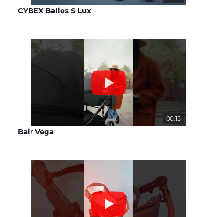
CYBEX Balios S Lux
..
00:15
Bair Vega
..