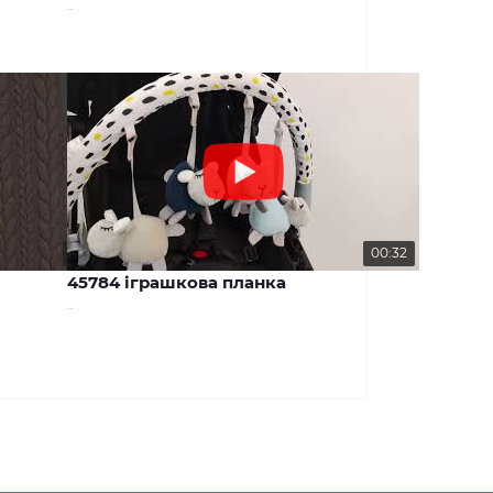
..
00:29
00:32
45784 іграшкова планка
..