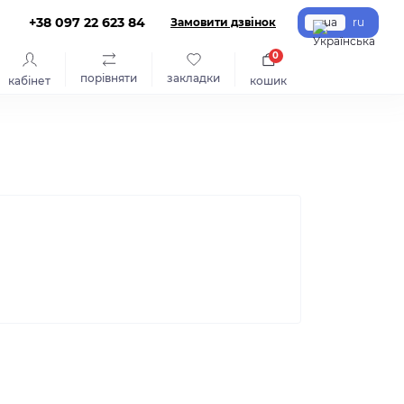
+38 097 22 623 84
Замовити дзвінок
ua
ru
0
порівняти
закладки
кабінет
кошик