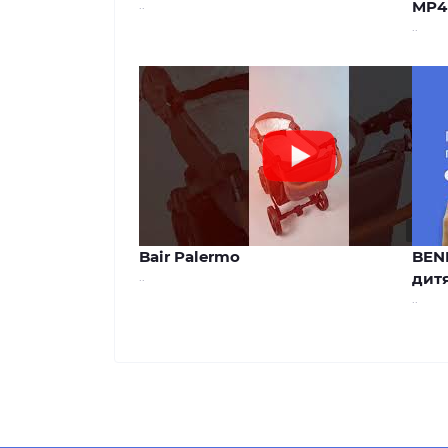
..
MP4
..
00:44
Bair Palermo
BEN
..
дитя
..