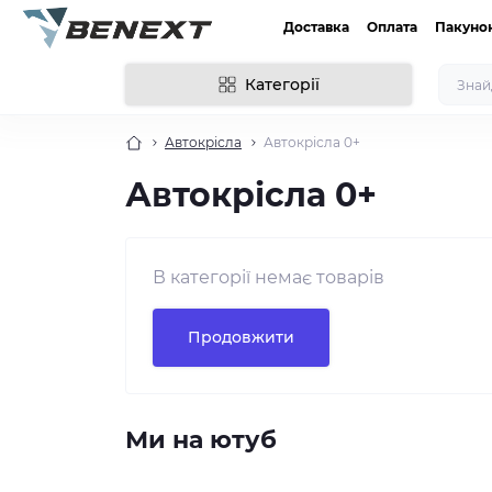
Доставка
Оплата
Пакуно
Категорії
Автокрісла
Автокрісла 0+
Автокрісла 0+
В категорії немає товарів
Продовжити
Ми на ютуб