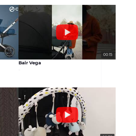
00:31
00:15
Bair Vega
..