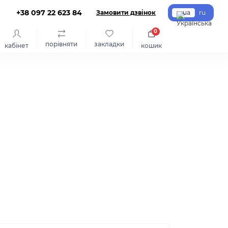
+38 097 22 623 84
Замовити дзвінок
ua
ru
0
порівняти
закладки
кабінет
кошик