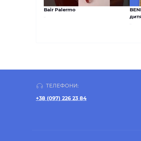
00:44
Bair Palermo
BEN
..
дитя
..
ТЕЛЕФОНИ:
+38 (097) 226 23 84