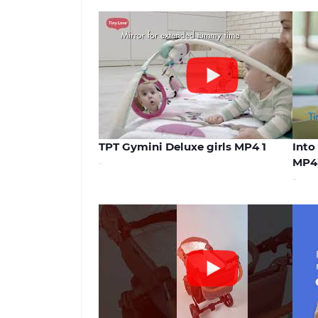
01:10
TPT Gymini Deluxe girls MP4 1
Into
..
MP4
..