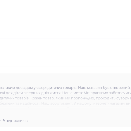
великим досвідом у сфері дитячих товарів. Наш магазин був створений
ечі для дітей з перших днів життя. Наша мета: Ми прагнемо забезпечити
итячих товарів. Кожен товар, який ми пропонуємо, проходить сувору п
безпеки та надійності. Наш асортимент: У нашому інтернет-магазині в
овольнять потреби дітей різного віку. Від комфортних та затишних коляс
ного віку. Ми прагнемо забезпечити нашим клієнтам максимальний вибір
олодої сім'ї. Наші цінності: Ми вважаємо, що довіра і задоволення наши
9 підписників
боти. Наша команда завжди готова надати якісну консультацію та вирі
йт - benext.com.ua