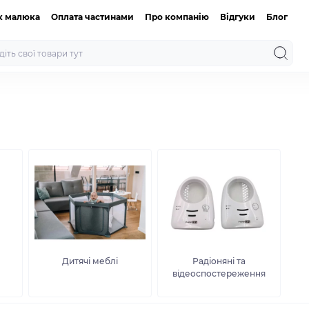
к малюка
Оплата частинами
Про компанію
Відгуки
Блог
Дитячі меблі
Радіоняні та
відеоспостереження