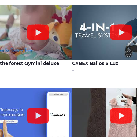
01:09
 the forest Gymini deluxe
CYBEX Balios S Lux
..