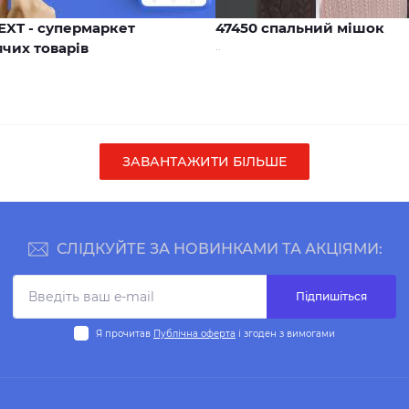
00:17
EXT - супермаркет
47450 спальний мішок
чих товарів
..
ЗАВАНТАЖИТИ БІЛЬШЕ
СЛІДКУЙТЕ ЗА НОВИНКАМИ ТА АКЦІЯМИ:
Підпишіться
Я прочитав
Публічна оферта
і згоден з вимогами