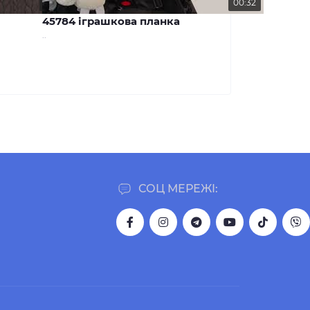
00:29
00:32
45784 іграшкова планка
..
СОЦ МЕРЕЖІ: