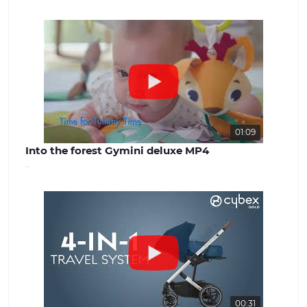
успішної роботи. Наша команда
завжди готова надати якісну
консультацію та вирішити будь-які
питання, що виникають. Наш сайт -
benext.com.ua
01:09
Into the forest Gymini deluxe MP4
..
00:31