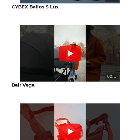
CYBEX Balios S Lux
..
00:15
Bair Vega
..