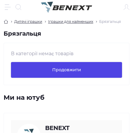
Дитячі іграшки
Іграшки для найменших
Брязгальця
Брязгальця
В категорії немає товарів
Продовжити
Ми на ютуб
BENEXT