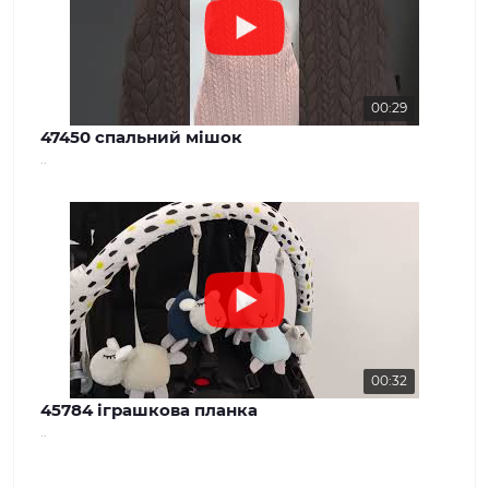
00:29
47450 спальний мішок
..
00:32
45784 іграшкова планка
..