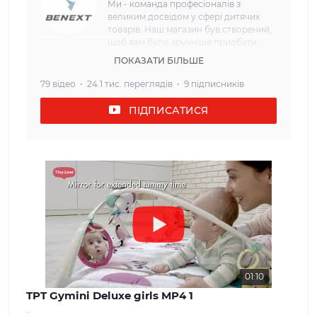
Ми - команда професіоналів з
великим досвідом у сфері дитячих
товарів. Наш магазин був створений,
щоб вам було зручніше придбати
необхідні речі для дітей з перших днів
ПОКАЗАТИ БІЛЬШЕ
життя. Наша мета: Ми прагнемо
забезпечити наших клієнтів
79 відео
24.1 тис. переглядів
9 підписників
найвищою якістю та безпекою
дитячих товарів. Кожен товар, який
ПІДПИСАТИСЯ
ми пропонуємо, проходить сувору
перевірку і відповідає всім вимогам
щодо безпеки та надійності. Наш
асортимент: У нашому інтернет-
магазині ви знайдете широкий вибір
дитячих товарів, які задовольнять
потреби дітей різного віку. Від
комфортних та затишних колясок і
автокрісел до взуття та одягу для
дітей різного віку. Ми прагнемо
забезпечити нашим клієнтам
максимальний вибір і можливість
знайти все, що необхідно для
01:10
молодої сім'ї. Наші цінності: Ми
TPT Gymini Deluxe girls MP4 1
вважаємо, що довіра і задоволення
..
наших клієнтів - найважливіше для