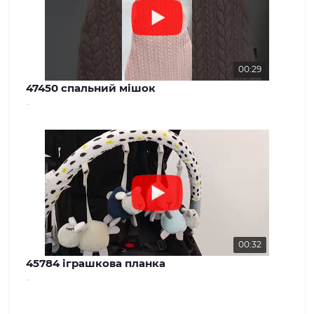
00:29
47450 спальний мішок
..
00:32
45784 іграшкова планка
..