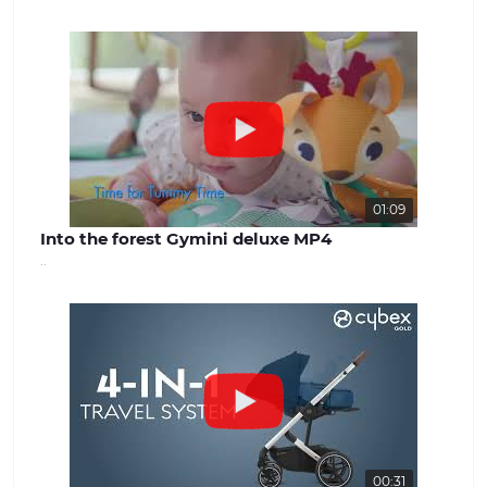
успішної роботи. Наша команда
завжди готова надати якісну
консультацію та вирішити будь-які
питання, що виникають. Наш сайт -
benext.com.ua
01:09
Into the forest Gymini deluxe MP4
..
00:31