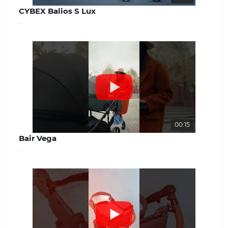
CYBEX Balios S Lux
..
00:15
Bair Vega
..