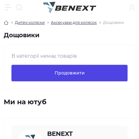
Дитячі коляски
Аксесуари для колясок
Дощовики
Дощовики
В категорії немає товарів
Продовжити
Ми на ютуб
BENEXT