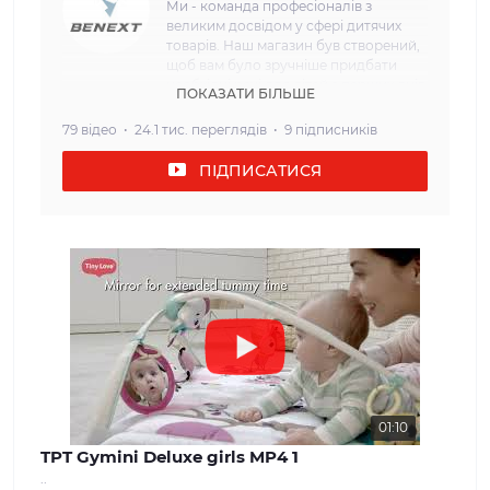
Ми - команда професіоналів з
великим досвідом у сфері дитячих
товарів. Наш магазин був створений,
щоб вам було зручніше придбати
необхідні речі для дітей з перших днів
ПОКАЗАТИ БІЛЬШЕ
життя. Наша мета: Ми прагнемо
забезпечити наших клієнтів
79 відео
24.1 тис. переглядів
9 підписників
найвищою якістю та безпекою
дитячих товарів. Кожен товар, який
ПІДПИСАТИСЯ
ми пропонуємо, проходить сувору
перевірку і відповідає всім вимогам
щодо безпеки та надійності. Наш
асортимент: У нашому інтернет-
магазині ви знайдете широкий вибір
дитячих товарів, які задовольнять
потреби дітей різного віку. Від
комфортних та затишних колясок і
автокрісел до взуття та одягу для
дітей різного віку. Ми прагнемо
забезпечити нашим клієнтам
максимальний вибір і можливість
знайти все, що необхідно для
01:10
молодої сім'ї. Наші цінності: Ми
TPT Gymini Deluxe girls MP4 1
вважаємо, що довіра і задоволення
..
наших клієнтів - найважливіше для