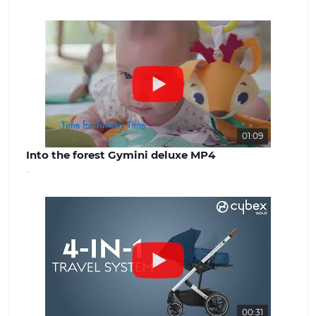
успішної роботи. Наша команда
завжди готова надати якісну
консультацію та вирішити будь-які
питання, що виникають. Наш сайт -
benext.com.ua
01:09
Into the forest Gymini deluxe MP4
..
00:31