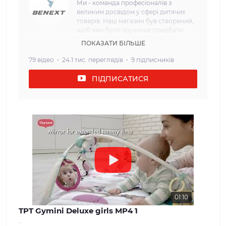
Ми - команда професіоналів з
великим досвідом у сфері дитячих
товарів. Наш магазин був створений,
щоб вам було зручніше придбати
необхідні речі для дітей з перших днів
ПОКАЗАТИ БІЛЬШЕ
життя. Наша мета: Ми прагнемо
забезпечити наших клієнтів
79 відео
24.1 тис. переглядів
9 підписників
найвищою якістю та безпекою
дитячих товарів. Кожен товар, який
ПІДПИСАТИСЯ
ми пропонуємо, проходить сувору
перевірку і відповідає всім вимогам
щодо безпеки та надійності. Наш
асортимент: У нашому інтернет-
магазині ви знайдете широкий вибір
дитячих товарів, які задовольнять
потреби дітей різного віку. Від
комфортних та затишних колясок і
автокрісел до взуття та одягу для
дітей різного віку. Ми прагнемо
забезпечити нашим клієнтам
максимальний вибір і можливість
знайти все, що необхідно для
01:10
молодої сім'ї. Наші цінності: Ми
TPT Gymini Deluxe girls MP4 1
вважаємо, що довіра і задоволення
..
наших клієнтів - найважливіше для