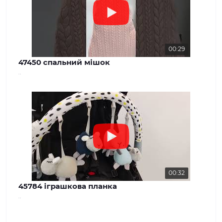
00:29
47450 спальний мішок
..
00:32
45784 іграшкова планка
..