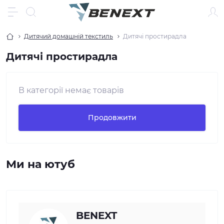
Дитячий домашній текстиль
Дитячі простирадла
Дитячі простирадла
В категорії немає товарів
Продовжити
Ми на ютуб
BENEXT