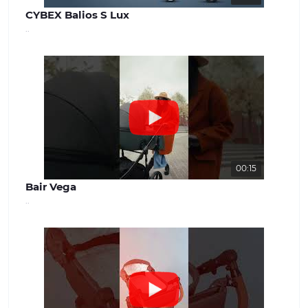
CYBEX Balios S Lux
..
00:15
Bair Vega
..